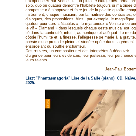
saxophone Arthur Béchet. Ici, la pluralité élargie des formation
solo, duo ou quatuor démontre l’habileté toujours si maitrisée d
compositeur à s’appuyer et faire jeu de la palette qu’offre chaq
instrument, chaque musicien, par la maitrise des contrastes, d
dialogues, des propositions. Ainsi, par exemple, le magnifique
quatuor pour cors « Nautilus », le mystérieux « Venise » ou en
le vif « Diamand » dans lesquels chaque geste musical est log
lié dans la continuité, intuitif, authentique et adéquat. Le morda
côtoie l’humilité et la finesse, l’allégresse se marie à la gravité,
poésie d’une prosodie pleine et sincère opère dans l’agrément
ensorcelant du souffle enchanteur.
Des œuvres, un compositeur et des interprètes à découvrir
d’urgence pour leurs évidences, leur justesse, leur pertinence e
leurs talents.
Jean-Paul Botte
Liszt "Phantasmagoria" Lise de la Salle (piano), CD, Naïve
2025.