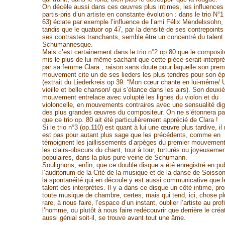
On décèle aussi dans ces œuvres plus intimes, les influences 
partis-pris d’un artiste en constante évolution : dans le trio N°1
63) éclate par exemple l’influence de l’ami Félix Mendelssohn,
tandis que le quatuor op 47, par la densité de ses contrepoints
ses contrastes tranchants, semble être un concentré du talent
Schumannesque.
Mais c’est certainement dans le trio n°2 op 80 que le composit
mis le plus de lui-même sachant que cette pièce serait interpr
par sa femme Clara ; raison sans doute pour laquelle son prem
mouvement cite un de ses lieders les plus tendres pour son é
(extrait du Liederkreis op 39: “Mon cœur chante en lui-même/ 
vieille et belle chanson/ qui s’élance dans les airs). Son deux
mouvement entrelace avec volupté les lignes du violon et du
violoncelle, en mouvements contraires avec une sensualité di
des plus grandes œuvres du compositeur. On ne s’étonnera p
que ce trio op. 80 ait été particulièrement apprécié de Clara !
Si le trio n°3 (op.110) est quant à lui une œuvre plus tardive, il 
est pas pour autant plus sage que les précédents, comme en
témoignent les jaillissements d’arpèges du premier mouvemen
les clairs-obscurs du chant, tour à tour, torturés ou joyeusemen
populaires, dans la plus pure veine de Schumann.
Soulignons, enfin, que ce double disque a été enregistré en pub
l’auditorium de la Cité de la musique et de la danse de Soisson
la spontanéité qui en découle y est aussi communicative que l
talent des interprètes. Il y a dans ce disque un côté intime, pro
toute musique de chambre, certes, mais qui tend, ici, chose pl
rare, à nous faire, l’espace d’un instant, oublier l’artiste au prof
l’homme, ou plutôt à nous faire redécouvrir que derrière le créa
aussi génial soit-il, se trouve avant tout une âme.