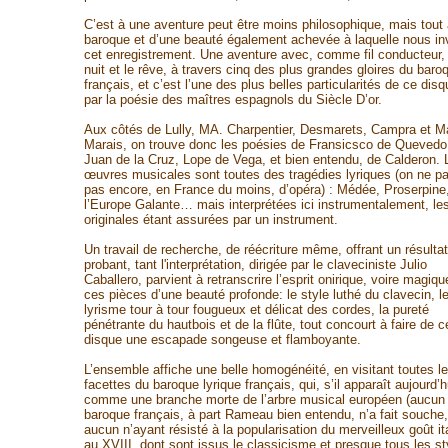
C’est à une aventure peut être moins philosophique, mais tout
baroque et d’une beauté également achevée à laquelle nous inv
cet enregistrement. Une aventure avec, comme fil conducteur, 
nuit et le rêve, à travers cinq des plus grandes gloires du baro
français, et c’est l’une des plus belles particularités de ce disq
par la poésie des maîtres espagnols du Siècle D’or.
Aux côtés de Lully, MA. Charpentier, Desmarets, Campra et Ma
Marais, on trouve donc les poésies de Fransicsco de Quevedo
Juan de la Cruz, Lope de Vega, et bien entendu, de Calderon. 
œuvres musicales sont toutes des tragédies lyriques (on ne pa
pas encore, en France du moins, d’opéra) : Médée, Proserpine
l’Europe Galante… mais interprétées ici instrumentalement, le
originales étant assurées par un instrument.
Un travail de recherche, de réécriture même, offrant un résultat
probant, tant l'interprétation, dirigée par le claveciniste Julio
Caballero, parvient à retranscrire l’esprit onirique, voire magiqu
ces pièces d’une beauté profonde: le style luthé du clavecin, l
lyrisme tour à tour fougueux et délicat des cordes, la pureté
pénétrante du hautbois et de la flûte, tout concourt à faire de c
disque une escapade songeuse et flamboyante.
L’ensemble affiche une belle homogénéité, en visitant toutes l
facettes du baroque lyrique français, qui, s’il apparaît aujourd’h
comme une branche morte de l’arbre musical européen (aucun
baroque français, à part Rameau bien entendu, n’a fait souche,
aucun n’ayant résisté à la popularisation du merveilleux goût it
au XVIII, dont sont issus le classicisme et presque tous les st