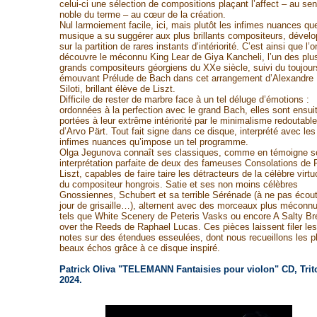
celui-ci une sélection de compositions plaçant l’affect – au se
noble du terme – au cœur de la création.
Nul larmoiement facile, ici, mais plutôt les infimes nuances que
musique a su suggérer aux plus brillants compositeurs, dévelo
sur la partition de rares instants d’intériorité. C’est ainsi que l’o
découvre le méconnu King Lear de Giya Kancheli, l’un des plu
grands compositeurs géorgiens du XXe siècle, suivi du toujour
émouvant Prélude de Bach dans cet arrangement d’Alexandre
Siloti, brillant élève de Liszt.
Difficile de rester de marbre face à un tel déluge d’émotions :
ordonnées à la perfection avec le grand Bach, elles sont ensui
portées à leur extrême intériorité par le minimalisme redoutable
d’Arvo Pärt. Tout fait signe dans ce disque, interprété avec les
infimes nuances qu’impose un tel programme.
Olga Jegunova connaît ses classiques, comme en témoigne s
interprétation parfaite de deux des fameuses Consolations de 
Liszt, capables de faire taire les détracteurs de la célèbre virtu
du compositeur hongrois. Satie et ses non moins célèbres
Gnossiennes, Schubert et sa terrible Sérénade (à ne pas écout
jour de grisaille…), alternent avec des morceaux plus méconnu
tels que White Scenery de Peteris Vasks ou encore A Salty B
over the Reeds de Raphael Lucas. Ces pièces laissent filer les
notes sur des étendues esseulées, dont nous recueillons les p
beaux échos grâce à ce disque inspiré.
Patrick Oliva "TELEMANN Fantaisies pour violon" CD, Trit
2024.