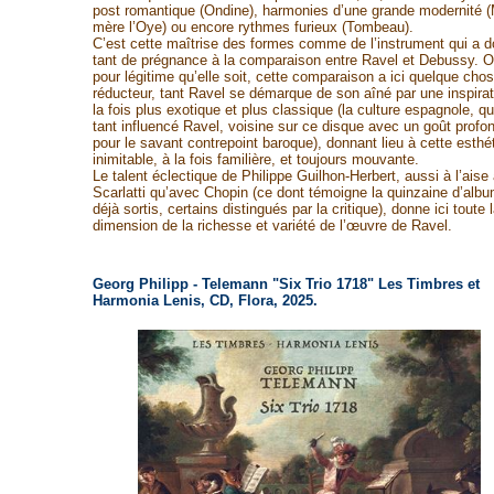
post romantique (Ondine), harmonies d’une grande modernité 
mère l’Oye) ou encore rythmes furieux (Tombeau).
C’est cette maîtrise des formes comme de l’instrument qui a 
tant de prégnance à la comparaison entre Ravel et Debussy. O
pour légitime qu’elle soit, cette comparaison a ici quelque cho
réducteur, tant Ravel se démarque de son aîné par une inspirat
la fois plus exotique et plus classique (la culture espagnole, qu
tant influencé Ravel, voisine sur ce disque avec un goût profo
pour le savant contrepoint baroque), donnant lieu à cette esthé
inimitable, à la fois familière, et toujours mouvante.
Le talent éclectique de Philippe Guilhon-Herbert, aussi à l’aise
Scarlatti qu’avec Chopin (ce dont témoigne la quinzaine d’alb
déjà sortis, certains distingués par la critique), donne ici toute 
dimension de la richesse et variété de l’œuvre de Ravel.
Georg Philipp - Telemann "Six Trio 1718" Les Timbres et
Harmonia Lenis, CD, Flora, 2025.