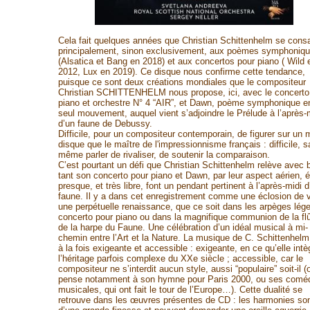
Cela fait quelques années que Christian Schittenhelm se cons
principalement, sinon exclusivement, aux poèmes symphoniq
(Alsatica et Bang en 2018) et aux concertos pour piano ( Wild 
2012, Lux en 2019). Ce disque nous confirme cette tendance,
puisque ce sont deux créations mondiales que le compositeur
Christian SCHITTENHELM nous propose, ici, avec le concerto
piano et orchestre N° 4 “AIR”, et Dawn, poème symphonique e
seul mouvement, auquel vient s’adjoindre le Prélude à l’après-
d’un faune de Debussy.
Difficile, pour un compositeur contemporain, de figurer sur un
disque que le maître de l'impressionnisme français : difficile, 
même parler de rivaliser, de soutenir la comparaison.
C’est pourtant un défi que Christian Schittenhelm relève avec b
tant son concerto pour piano et Dawn, par leur aspect aérien, é
presque, et très libre, font un pendant pertinent à l’après-midi d
faune. Il y a dans cet enregistrement comme une éclosion de v
une perpétuelle renaissance, que ce soit dans les arpèges lég
concerto pour piano ou dans la magnifique communion de la flû
de la harpe du Faune. Une célébration d’un idéal musical à mi-
chemin entre l’Art et la Nature. La musique de C. Schittenhelm
à la fois exigeante et accessible : exigeante, en ce qu’elle intè
l’héritage parfois complexe du XXe siècle ; accessible, car le
compositeur ne s’interdit aucun style, aussi “populaire” soit-il (
pense notamment à son hymne pour Paris 2000, ou ses comé
musicales, qui ont fait le tour de l’Europe…). Cette dualité se
retrouve dans les œuvres présentes de CD : les harmonies so