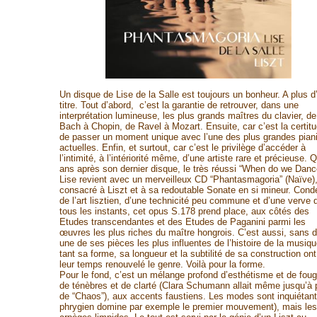
Un disque de Lise de la Salle est toujours un bonheur. A plus d
titre. Tout d’abord, c’est la garantie de retrouver, dans une
interprétation lumineuse, les plus grands maîtres du clavier, de
Bach à Chopin, de Ravel à Mozart. Ensuite, car c’est la certit
de passer un moment unique avec l’une des plus grandes pian
actuelles. Enfin, et surtout, car c’est le privilège d’accéder à
l’intimité, à l’intériorité même, d’une artiste rare et précieuse. 
ans après son dernier disque, le très réussi “When do we Danc
Lise revient avec un merveilleux CD “Phantasmagoria” (Naïve)
consacré à Liszt et à sa redoutable Sonate en si mineur. Con
de l’art lisztien, d’une technicité peu commune et d’une verve 
tous les instants, cet opus S.178 prend place, aux côtés des
Etudes transcendantes et des Etudes de Paganini parmi les
œuvres les plus riches du maître hongrois. C’est aussi, sans d
une de ses pièces les plus influentes de l’histoire de la musiqu
tant sa forme, sa longueur et la subtilité de sa construction ont
leur temps renouvelé le genre. Voilà pour la forme.
Pour le fond, c’est un mélange profond d’esthétisme et de foug
de ténèbres et de clarté (Clara Schumann allait même jusqu’à p
de “Chaos”), aux accents faustiens. Les modes sont inquiétants
phrygien domine par exemple le premier mouvement), mais les