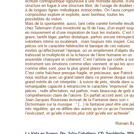
écriture contrapuntique rigoureuse à une monodie épurée, d’un
structure en fugue à une structure libre, de l’usage de doubles
à de longues lignes mélodiques monocordes. On l’aura compris
compositeur explore et exploite, avec bonheur, toutes les
possibilités du violon.
Mais de la spontanéité, aussi, tant cette variété formelle résult
chez Telemann d’une inventivité au fil de l’eau, d’un esprit touj
en mouvement et d’une inspiration de tous les instants. C’est t
grave, tantôt léger, parfois drolatique, parfois encore introspecti
volontiers intime ou exubérant…mais toujours très inspiré. Ces
pièces ont le caractère hétéroclite et baroque de ces natures
mortes qu’affectionnait l’époque, où un empilement d’objets di
trahissait la multiplicité et la richesse de l’âme humaine en un
ensemble chatoyant et cohérent. C’est l’artiste qui confie à so
instrument ses émotions comme elles viennent, et qui les accu
comme elles sont, pour le plus grand plaisir de l’auditeur.
C’est cette fraîcheur presque fragile, et précieuse, que Patrick
nous restitue avec un grand talent dans ce premier disque solo
grand mérite de cet interprète - à suivre de près, réside dans s
remarquable capacité à retranscrire le caractère “improvisé” de
pièces ; nulle affectation, nul pathos, mais beaucoup de goût e
compréhension claire de l’œuvre. En parfait accord avec ce qu
Jean-Jacques Rousseau écrivait de la Fantaisie dans son «
Dictionnaire sur la musique : “ (…)
la fantaisie peut être une pi
très régulière, qui ne diffère des autres qu’en ce qu’on l’invente
l’exécutant, et qu’elle n’existe plus sitôt qu’elle est achevée
”.
Romain Ba
La Vida es Sueno. Dir. Julio Caballero. CD, Seulétoile, 202