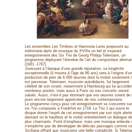
Les ensembles Les Timbres et Harmonia Lenis proposent au
mélomane épris de musique du XVIIIe un bel et inspirant
enregistrement des Six Trio de Georg Philipp Telemann, un
programme déployant l’étendue de l’art du compositeur allema
(1681 -1767).
Jouissant à l’époque d’une grande réputation, sa longévité
exceptionnelle (il mourra à l’âge de 86 ans) sera à l’origine d’u
production de près de 6 000 œuvres dont la moitié seulement 
est parvenue. Telemann, musicien autodidacte, fut largement
célébré de son vivant, notamment à Hambourg qui lui accorder
nombreux postes, mais aussi à Paris où ses concerts seront
salués. Aussi, n’est-il pas étonnant que ses œuvres soient de
jours encore largement appréciées de nos contemporains.
Le programme conçu pour cet enregistrement se concentre sur
six Trio composés à Frankfort en 1718. Le Trio 1 qui ouvre le
disque donne l’esprit de cet enregistrement par son style alerte
dansant où le hautbois et le violon entretiennent un dialogue d
plus charmants. Point d’emphase, mais une musique enlevée 
n’empêche pas de développer de délicats passages comme ce
Siciliana offrant aux musiciens une belle complicité. Si Telem