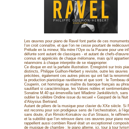
Les œuvres pour piano de Ravel font partie de ces monument
l’on croit connaître, et que l’on ne cesse pourtant de redécouvri
Prélude en la mineur, Ma mère l’Oye ou la Pavane pour une inf
défunte sont autant de classiques - et autant de chefs-d'œuvre
connus et appréciés de chaque mélomane, mais qu’il appartien
néanmoins à chaque interprète de se réapproprier.
Ce disque en est la parfaite illustration. Enregistré sur trois pi
distincts, Philippe Guilhon-Herbert y revisite, outre les œuvres
précitées, également ces autres pièces qui ont fait la renomm
la production pianistique ravélienne et que sont : le Tombeau d
Couperin, cet hommage au maître du baroque français au phra
sautillant si caractéristique, les Valses nobles et sentimentales
Sonatine M.40 qui émerveilla tant Wladimir Jankélévitch, sans
oublier la célèbre Ondine issue du recueil « Gaspard de la Nuit
d’Aloysius Bertrand.
Autant de piliers de la musique pour clavier du XXe siècle. Si 
est reconnu pour son prodigieux sens de l’orchestration, à l’éga
sans doute, d’un Rimski-Korsakov ou d’un Strauss, le raffinem
et la subtilité que l’on retrouve dans ces œuvres pour piano no
rappellent aussi combien Ravel était un exceptionnel composit
de musique de chambre : le piano alterne, ici, tour à tour lyris