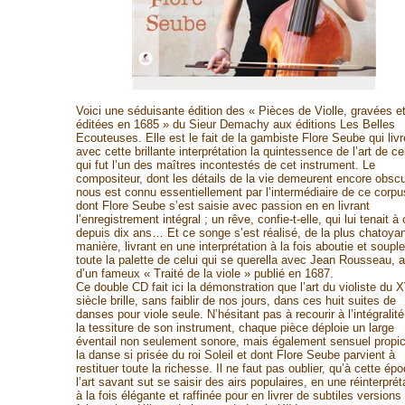
Voici une séduisante édition des « Pièces de Violle, gravées e
éditées en 1685 » du Sieur Demachy aux éditions Les Belles
Ecouteuses. Elle est le fait de la gambiste Flore Seube qui livr
avec cette brillante interprétation la quintessence de l’art de ce
qui fut l’un des maîtres incontestés de cet instrument. Le
compositeur, dont les détails de la vie demeurent encore obscu
nous est connu essentiellement par l’intermédiaire de ce corpu
dont Flore Seube s’est saisie avec passion en en livrant
l’enregistrement intégral ; un rêve, confie-t-elle, qui lui tenait à
depuis dix ans… Et ce songe s’est réalisé, de la plus chatoya
manière, livrant en une interprétation à la fois aboutie et souple
toute la palette de celui qui se querella avec Jean Rousseau, a
d’un fameux « Traité de la viole » publié en 1687.
Ce double CD fait ici la démonstration que l’art du violiste du 
siècle brille, sans faiblir de nos jours, dans ces huit suites de
danses pour viole seule. N’hésitant pas à recourir à l’intégralité
la tessiture de son instrument, chaque pièce déploie un large
éventail non seulement sonore, mais également sensuel propi
la danse si prisée du roi Soleil et dont Flore Seube parvient à
restituer toute la richesse. Il ne faut pas oublier, qu’à cette ép
l’art savant sut se saisir des airs populaires, en une réinterprét
à la fois élégante et raffinée pour en livrer de subtiles versions