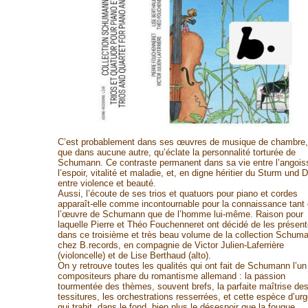
C’est probablement dans ses œuvres de musique de chambre,
que dans aucune autre, qu’éclate la personnalité torturée de
Schumann. Ce contraste permanent dans sa vie entre l’angois
l’espoir, vitalité et maladie, et, en digne héritier du Sturm und 
entre violence et beauté.
Aussi, l’écoute de ses trios et quatuors pour piano et cordes
apparaît-elle comme incontournable pour la connaissance tant
l’œuvre de Schumann que de l’homme lui-même. Raison pour
laquelle Pierre et Théo Fouchenneret ont décidé de les présent
dans ce troisième et très beau volume de la collection Schuma
chez B.records, en compagnie de Victor Julien-Laferrière
(violoncelle) et de Lise Berthaud (alto).
On y retrouve toutes les qualités qui ont fait de Schumann l’un
compositeurs phare du romantisme allemand : la passion
tourmentée des thèmes, souvent brefs, la parfaite maîtrise de
tessitures, les orchestrations resserrées, et cette espèce d’ur
qui trahit, dans le fond, bien plus le désespoir que la fougue.