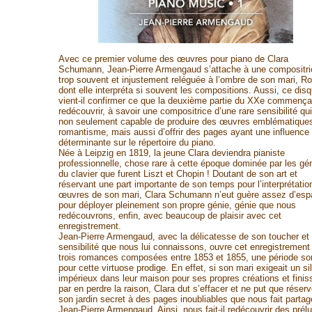
Avec ce premier volume des œuvres pour piano de Clara
Schumann, Jean-Pierre Armengaud s’attache à une compositri
trop souvent et injustement reléguée à l’ombre de son mari, Ro
dont elle interpréta si souvent les compositions. Aussi, ce dis
vient-il confirmer ce que la deuxième partie du XXe commença
redécouvrir, à savoir une compositrice d’une rare sensibilité qui
non seulement capable de produire des œuvres emblématique
romantisme, mais aussi d’offrir des pages ayant une influence
déterminante sur le répertoire du piano.
Née à Leipzig en 1819, la jeune Clara deviendra pianiste
professionnelle, chose rare à cette époque dominée par les gé
du clavier que furent Liszt et Chopin ! Doutant de son art et
réservant une part importante de son temps pour l’interprétatio
œuvres de son mari, Clara Schumann n’eut guère assez d’esp
pour déployer pleinement son propre génie, génie que nous
redécouvrons, enfin, avec beaucoup de plaisir avec cet
enregistrement.
Jean-Pierre Armengaud, avec la délicatesse de son toucher et 
sensibilité que nous lui connaissons, ouvre cet enregistrement
trois romances composées entre 1853 et 1855, une période s
pour cette virtuose prodige. En effet, si son mari exigeait un si
impérieux dans leur maison pour ses propres créations et finiss
par en perdre la raison, Clara dut s’effacer et ne put que réserv
son jardin secret à des pages inoubliables que nous fait partag
Jean-Pierre Armengaud. Ainsi, nous fait-il redécouvrir des prél