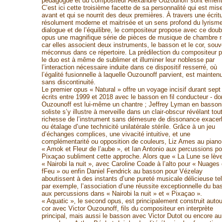
pédagogue et du compositeur Alexandre Ouzounoff sont émérit
C’est ici cette troisième facette de sa personnalité qui est mis
avant et qui se nourrit des deux premières. À travers une écrit
résolument moderne et maitrisée et un sens profond du lyrisme
dialogue et de l’équilibre, le compositeur propose avec ce doub
opus une magnifique série de pièces de musique de chambre r
car elles associent deux instruments, le basson et le cor, souv
méconnus dans ce répertoire. La prédilection du compositeur p
le duo est à même de sublimer et illuminer leur noblesse par
l’interaction nécessaire induite dans ce dispositif resserré, où
l’égalité fusionnelle à laquelle Ouzounoff parvient, est mainten
sans discontinuité.
Le premier opus « Natural » offre un voyage incisif durant sept
écrits entre 1999 et 2018 avec le basson en fil conducteur - do
Ouzounoff est lui-même un chantre ; Jeffrey Lyman en basson
soliste s’y illustre à merveille dans un clair-obscur révélant tout
richesse de l’instrument sans démesure de dissonance exacer
ou étalage d’une technicité unilatérale stérile. Grâce à un jeu
d’échanges complices, une vivacité intuitive, et une
complémentarité ou opposition de couleurs, Liz Ames au piano
« Amok et Fleur de l’aube », et Ian Antonio aux percussions po
Pixaçao subliment cette approche. Alors que « La Lune se lève
« Nairobi la nuit », avec Caroline Coade à l’alto pour « Nuages
fFeu » ou enfin Daniel Fendrick au basson pour Vézelay
aboutissent à des instants d’une pureté musicale délicieuse tel
par exemple, l’association d’une réussite exceptionnelle du ba
aux percussions dans « Nairobi la nuit » et « Pixaçao ».
« Aquatic », le second opus, est principalement construit autou
cor avec Victor Ouzounoff, fils du compositeur en interprète
principal, mais aussi le basson avec Victor Dutot ou encore au