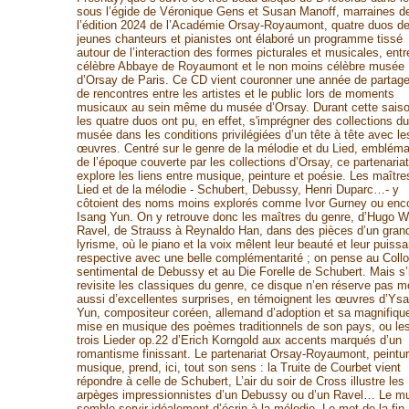
sous l’égide de Véronique Gens et Susan Manoff, marraines d
l’édition 2024 de l’Académie Orsay-Royaumont, quatre duos d
jeunes chanteurs et pianistes ont élaboré un programme tissé
autour de l’interaction des formes picturales et musicales, entr
célèbre Abbaye de Royaumont et le non moins célèbre musée
d’Orsay de Paris. Ce CD vient couronner une année de partage
de rencontres entre les artistes et le public lors de moments
musicaux au sein même du musée d’Orsay. Durant cette saiso
les quatre duos ont pu, en effet, s'imprégner des collections du
musée dans les conditions privilégiées d’un tête à tête avec le
œuvres. Centré sur le genre de la mélodie et du Lied, embléma
de l’époque couverte par les collections d’Orsay, ce partenariat
explore les liens entre musique, peinture et poésie. Les maître
Lied et de la mélodie - Schubert, Debussy, Henri Duparc…- y
côtoient des noms moins explorés comme Ivor Gurney ou enc
Isang Yun. On y retrouve donc les maîtres du genre, d’Hugo W
Ravel, de Strauss à Reynaldo Han, dans des pièces d’un gran
lyrisme, où le piano et la voix mêlent leur beauté et leur puiss
respective avec une belle complémentarité ; on pense au Coll
sentimental de Debussy et au Die Forelle de Schubert. Mais s’i
revisite les classiques du genre, ce disque n’en réserve pas m
aussi d’excellentes surprises, en témoignent les œuvres d’Ys
Yun, compositeur coréen, allemand d’adoption et sa magnifiqu
mise en musique des poèmes traditionnels de son pays, ou le
trois Lieder op.22 d’Erich Korngold aux accents marqués d’un
romantisme finissant. Le partenariat Orsay-Royaumont, peintur
musique, prend, ici, tout son sens : la Truite de Courbet vient
répondre à celle de Schubert, L’air du soir de Cross illustre les
arpèges impressionnistes d’un Debussy ou d’un Ravel… Le m
semble servir idéalement d’écrin à la mélodie. Le mot de la fin