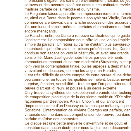
impression d’égarement dans un environnement hostile. Le jeu
octaves et des accords placé par-dessus ces ostinatos révèle
maîtrise parfaite de la mélodie et du lyrisme.
Le Purgatoire laisse apparaître un impressionnisme plus lumin
et, ainsi que Dante dans le poème s’appuyait sur Virgile, l’audi
commence à entrevoir, dans la riche succession des accords 
7e, une lueur d’espoir, même si certains chromatismes se font
encore menaçants.
Le Paradis, enfin, où Dante a retrouvé sa Béatrice qui le guide
l’apaisement. La compositrice nous offre ici une vision limpide 
simple du paradis. Un retour au calme d’autant plus savoureux
le contraste qu’il offre avec les pièces précédentes. Ici, Dante
continue son ascension vers la béatitude, et avec une grande
sensibilité, Marie Jaëll guide notre héros par des éléments
chromatiques montant d’une rare modernité (Stravinsky n’est 
loin) vers la contemplation finale, où les arpèges à deux mains
virevoltent en douceurs, comme les anges en Paradis.
Il est très difficile de rendre compte de cette œuvre d’une rich
peu commune, où toutes les qualités se mêlent: beauté, inventi
surprise, émotion, sensibilité… tout ce que l’on peut attendre d
œuvre d’art est ici réuni et poussé à un degré extrême.
On y trouve la synthèse de l’exceptionnelle variété des techni
de composition pianistique de la deuxième moitié du XIXe sièc
façonnées par Beethoven, Alkan, Chopin, et qui annoncent
l'impressionnisme d’un Debussy ou la musique métaphysique 
Scriabine. L’interprétation de Viviane Goergen est parfaite, dan
virtuosité comme dans sa compréhension de l’œuvre, ou dans
parfaite maîtrise des contrastes.
Ce disque est une petite merveille d’inventivité et de goût, et
constitue sans aucun doute pour nous la plus belle découverte