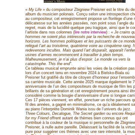
«
My Life
» du compositeur Zbigniew Preisner est le titre du de
album du musicien polonais. Conçu selon une introspection ch
au compositeur, cet enregistrement propose un florilège d’une 
délicatesse sur les années passées, non point sous l’angle du
regret, mais de la lucidité quelque peu tragique, ainsi que le con
l’artiste dans nos colonnes (
lire notre interview
) : «
Je crains q
hommes ne soient plus intéressés par la recherche de nouvea
horizons. Les hommes politiques et les puissants de ce monde
relégué l’art au troisième, quatrième voire au cinquième rang. 
redevenons incultes. Mais quand l’art disparaît, apparaît l’enfe
usines d’armes recommencent à travailler à plein temps.
Malheureusement, je n’ai plus d’espoir. Le monde va vers la
catastrophe. This the end
".
Ce tableau musical emprunte ainsi les voies de la création pa
lors d’un concert tenu en novembre 2024 à Bielsko-Biala où
Preisner fut gratifié du titre de citoyen d’honneur pour l’ensemb
sa carrière musicale. Cette année 2025 marque également le 
anniversaire de l’un des compositeurs de musique de film les p
brillants de sa génération et cet enregistrement pourra ainsi êtr
considéré comme la bougie d’anniversaire d’une si longue carri
Ces 17 pièces viennent, en effet, ponctuer un riche parcours qu
fil des années, a gagné en minimalisme, ce qu’a idéalement sa
au piano l’interprète Dominik Wania issu de l’univers du jazz.
Three Colours, Decalogue, The Secret garden
ou encore
Requ
for my Friend
offrent autant de thèmes bien connus qui ont
contribué à la couleur de la musique si personnelle de Zbignie
Preisner, à nulle autre pareille. Délaissant la facilité de la virtuo
pure pour suggérer ces thèmes avec une rare intensité, la mus