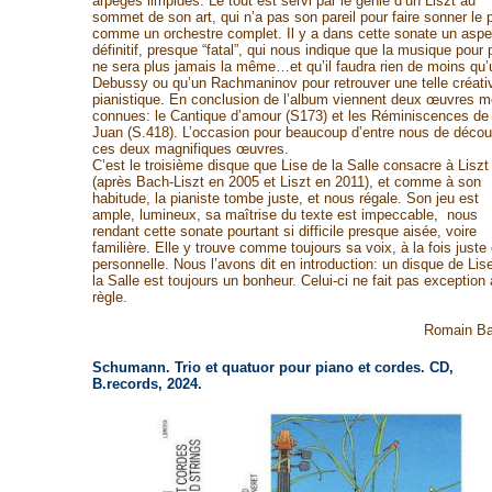
arpèges limpides. Le tout est servi par le génie d’un Liszt au
sommet de son art, qui n’a pas son pareil pour faire sonner le 
comme un orchestre complet. Il y a dans cette sonate un aspe
définitif, presque “fatal”, qui nous indique que la musique pour 
ne sera plus jamais la même…et qu’il faudra rien de moins qu’
Debussy ou qu’un Rachmaninov pour retrouver une telle créativ
pianistique. En conclusion de l’album viennent deux œuvres m
connues: le Cantique d’amour (S173) et les Réminiscences de
Juan (S.418). L’occasion pour beaucoup d’entre nous de découv
ces deux magnifiques œuvres.
C’est le troisième disque que Lise de la Salle consacre à Liszt
(après Bach-Liszt en 2005 et Liszt en 2011), et comme à son
habitude, la pianiste tombe juste, et nous régale. Son jeu est
ample, lumineux, sa maîtrise du texte est impeccable, nous
rendant cette sonate pourtant si difficile presque aisée, voire
familière. Elle y trouve comme toujours sa voix, à la fois juste 
personnelle. Nous l’avons dit en introduction: un disque de Lis
la Salle est toujours un bonheur. Celui-ci ne fait pas exception 
règle.
Romain Ba
Schumann. Trio et quatuor pour piano et cordes. CD,
B.records, 2024.