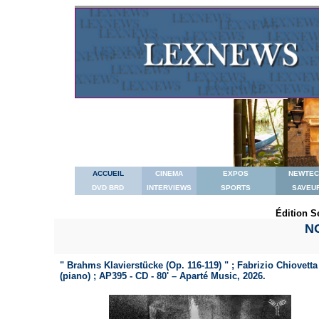
ACCUEIL
CINEMA
EXPOS
NEWTEC
DVD BRD
INTERVIEWS
SPORTS
SAVEU
Édition S
N
" Brahms Klavierstücke (Op. 116-119) " ; Fabrizio Chiovetta
(piano) ; AP395 - CD - 80' – Aparté Music, 2026.