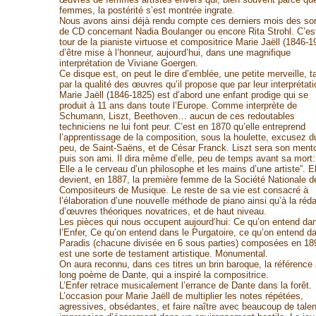
femmes, la postérité s’est montrée ingrate.
Nous avons ainsi déjà rendu compte ces derniers mois des sor
de CD concernant Nadia Boulanger ou encore Rita Strohl. C’es
tour de la pianiste virtuose et compositrice Marie Jaëll (1846-1
d’être mise à l’honneur, aujourd’hui, dans une magnifique
interprétation de Viviane Goergen.
Ce disque est, on peut le dire d’emblée, une petite merveille, t
par la qualité des œuvres qu’il propose que par leur interprétati
Marie Jaëll (1846-1825) est d’abord une enfant prodige qui se
produit à 11 ans dans toute l’Europe. Comme interprète de
Schumann, Liszt, Beethoven… aucun de ces redoutables
techniciens ne lui font peur. C’est en 1870 qu’elle entreprend
l’apprentissage de la composition, sous la houlette, excusez d
peu, de Saint-Saëns, et de César Franck. Liszt sera son mento
puis son ami. Il dira même d’elle, peu de temps avant sa mort:
Elle a le cerveau d’un philosophe et les mains d’une artiste”. El
devient, en 1887, la première femme de la Société Nationale d
Compositeurs de Musique. Le reste de sa vie est consacré à
l’élaboration d’une nouvelle méthode de piano ainsi qu’à la réd
d’œuvres théoriques novatrices, et de haut niveau.
Les pièces qui nous occupent aujourd’hui: Ce qu’on entend da
l’Enfer, Ce qu’on entend dans le Purgatoire, ce qu’on entend da
Paradis (chacune divisée en 6 sous parties) composées en 18
est une sorte de testament artistique. Monumental.
On aura reconnu, dans ces titres un brin baroque, la référence
long poème de Dante, qui a inspiré la compositrice.
L’Enfer retrace musicalement l’errance de Dante dans la forêt.
L’occasion pour Marie Jaëll de multiplier les notes répétées,
agressives, obsédantes, et faire naître avec beaucoup de tale